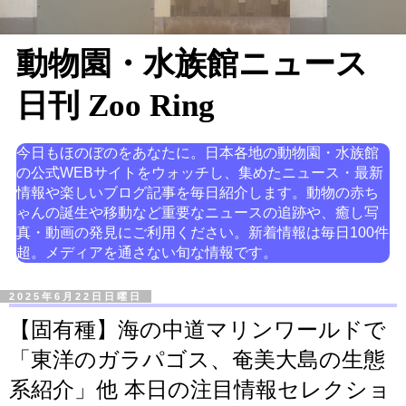
動物園・水族館ニュース
日刊 Zoo Ring
今日もほのぼのをあなたに。日本各地の動物園・水族館
の公式WEBサイトをウォッチし、集めたニュース・最新
情報や楽しいブログ記事を毎日紹介します。動物の赤ち
ゃんの誕生や移動など重要なニュースの追跡や、癒し写
真・動画の発見にご利用ください。新着情報は毎日100件
超。メディアを通さない旬な情報です。
2025年6月22日日曜日
【固有種】海の中道マリンワールドで
「東洋のガラパゴス、奄美大島の生態
系紹介」他 本日の注目情報セレクショ