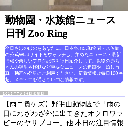
動物園・水族館ニュース
日刊 Zoo Ring
今日もほのぼのをあなたに。日本各地の動物園・水族館
の公式WEBサイトをウォッチし、集めたニュース・最新
情報や楽しいブログ記事を毎日紹介します。動物の赤ち
ゃんの誕生や移動など重要なニュースの追跡や、癒し写
真・動画の発見にご利用ください。新着情報は毎日100件
超。メディアを通さない旬な情報です。
2025年7月16日水曜日
【雨ニ負ケズ】野毛山動物園で「雨の
日にわざわざ外に出てきたオグロワラ
ビーのヤサブロー」他 本日の注目情報