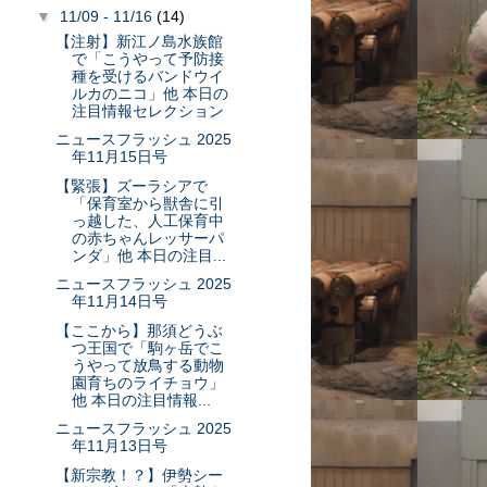
▼
11/09 - 11/16
(14)
【注射】新江ノ島水族館
で「こうやって予防接
種を受けるバンドウイ
ルカのニコ」他 本日の
注目情報セレクション
ニュースフラッシュ 2025
年11月15日号
【緊張】ズーラシアで
「保育室から獣舎に引
っ越した、人工保育中
の赤ちゃんレッサーパ
ンダ」他 本日の注目...
ニュースフラッシュ 2025
年11月14日号
【ここから】那須どうぶ
つ王国で「駒ヶ岳でこ
うやって放鳥する動物
園育ちのライチョウ」
他 本日の注目情報...
ニュースフラッシュ 2025
年11月13日号
【新宗教！？】伊勢シー