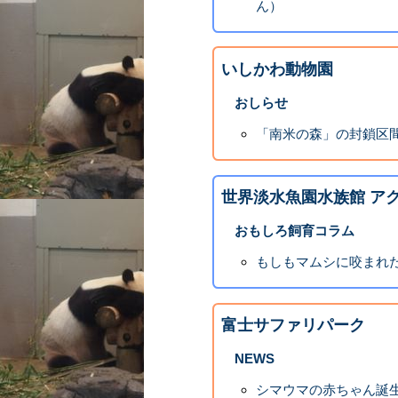
ん）
いしかわ動物園
おしらせ
「南米の森」の封鎖区
世界淡水魚園水族館 ア
おもしろ飼育コラム
もしもマムシに咬まれ
富士サファリパーク
NEWS
シマウマの赤ちゃん誕