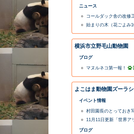
ニュース
コールダック舎の改修
始まりの木（花ごよみ1
横浜市立野毛山動物園
ブログ
マヌルネコ第一報！
よこはま動物園ズーラシ
イベント情報
村田園長のとっておき写真展 
11月11日更新「世界
ブログ