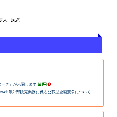
求人、挨拶）
タータ」が来園します
web等外部販売業務に係る公募型企画競争について