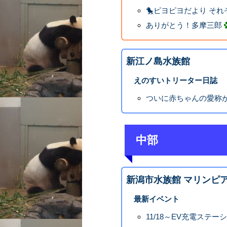
🐤ピヨピヨだより それ
ありがとう！多摩三郎
新江ノ島水族館
えのすいトリーター日誌
ついに赤ちゃんの愛称
中部
新潟市水族館 マリンピ
最新イベント
11/18～EV充電ステ