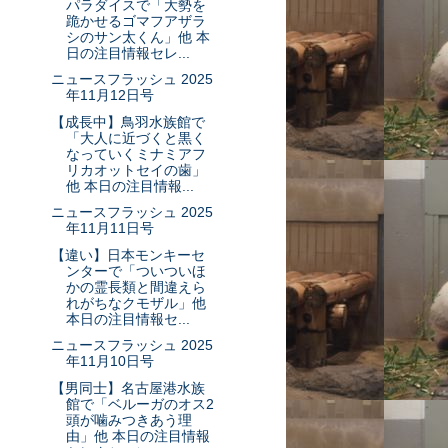
パラダイスで「大勢を
跪かせるゴマフアザラ
シのサン太くん」他 本
日の注目情報セレ...
ニュースフラッシュ 2025
年11月12日号
【成長中】鳥羽水族館で
「大人に近づくと黒く
なっていくミナミアフ
リカオットセイの歯」
他 本日の注目情報...
ニュースフラッシュ 2025
年11月11日号
【違い】日本モンキーセ
ンターで「ついついほ
かの霊長類と間違えら
れがちなクモザル」他
本日の注目情報セ...
ニュースフラッシュ 2025
年11月10日号
【男同士】名古屋港水族
館で「ベルーガのオス2
頭が噛みつきあう理
由」他 本日の注目情報