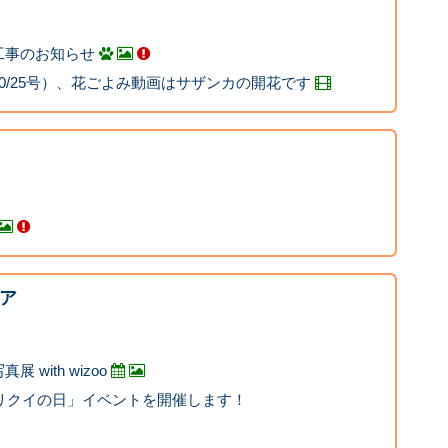
工事のお知らせ
0/25号）、花ごよみ動画はサザンカの開花です
ア
with wizoo
アリクイの日」イベントを開催します！