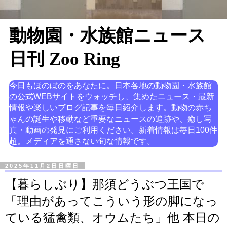
動物園・水族館ニュース
日刊 Zoo Ring
今日もほのぼのをあなたに。日本各地の動物園・水族館
の公式WEBサイトをウォッチし、集めたニュース・最新
情報や楽しいブログ記事を毎日紹介します。動物の赤ち
ゃんの誕生や移動など重要なニュースの追跡や、癒し写
真・動画の発見にご利用ください。新着情報は毎日100件
超。メディアを通さない旬な情報です。
2025年11月2日日曜日
【暮らしぶり】那須どうぶつ王国で
「理由があってこういう形の脚になっ
ている猛禽類、オウムたち」他 本日の