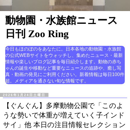
動物園・水族館ニュース
日刊 Zoo Ring
今日もほのぼのをあなたに。日本各地の動物園・水族館
の公式WEBサイトをウォッチし、集めたニュース・最新
情報や楽しいブログ記事を毎日紹介します。動物の赤ち
ゃんの誕生や移動など重要なニュースの追跡や、癒し写
真・動画の発見にご利用ください。新着情報は毎日100件
超。メディアを通さない旬な情報です。
2026年1月24日土曜日
【ぐんぐん】多摩動物公園で「このよ
うな勢いで体重が増えていく子インド
サイ」他 本日の注目情報セレクション