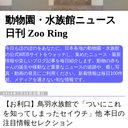
動物園・水族館ニュース
日刊 Zoo Ring
今日もほのぼのをあなたに。日本各地の動物園・水族館
の公式WEBサイトをウォッチし、集めたニュース・最新
情報や楽しいブログ記事を毎日紹介します。動物の赤ち
ゃんの誕生や移動など重要なニュースの追跡や、癒し写
真・動画の発見にご利用ください。新着情報は毎日100件
超。メディアを通さない旬な情報です。
2026年1月28日水曜日
【お利口】鳥羽水族館で「ついにこれ
を知ってしまったセイウチ」他 本日の
注目情報セレクション