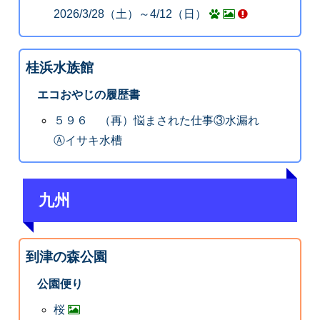
2026/3/28（土）～4/12（日）
桂浜水族館
エコおやじの履歴書
５９６ （再）悩まされた仕事③水漏れ
Ⓐイサキ水槽
九州
到津の森公園
公園便り
桜