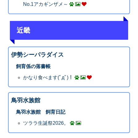
No.1アカギンザメ～
近畿
伊勢シーパラダイス
飼育係の落書帳
かなり食べます(ﾟдﾟ)！
鳥羽水族館
鳥羽水族館 飼育日記
ツララ生誕祭2026。