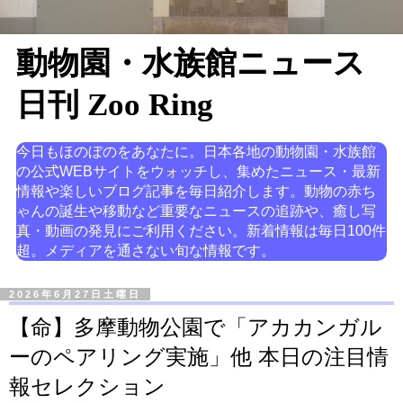
動物園・水族館ニュース
日刊 Zoo Ring
今日もほのぼのをあなたに。日本各地の動物園・水族館
の公式WEBサイトをウォッチし、集めたニュース・最新
情報や楽しいブログ記事を毎日紹介します。動物の赤ち
ゃんの誕生や移動など重要なニュースの追跡や、癒し写
真・動画の発見にご利用ください。新着情報は毎日100件
超。メディアを通さない旬な情報です。
2026年6月27日土曜日
【命】多摩動物公園で「アカカンガル
ーのペアリング実施」他 本日の注目情
報セレクション