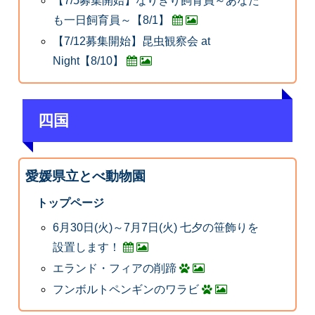
【7/5募集開始】なりきり飼育員～あなた
も一日飼育員～【8/1】
【7/12募集開始】昆虫観察会 at
Night【8/10】
四国
愛媛県立とべ動物園
トップページ
6月30日(火)～7月7日(火) 七夕の笹飾りを
設置します！
エランド・フィアの削蹄
フンボルトペンギンのワラビ