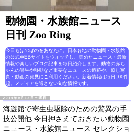
動物園・水族館ニュース
日刊 Zoo Ring
今日もほのぼのをあなたに。日本各地の動物園・水族館
の公式WEBサイトをウォッチし、集めたニュース・最新
情報や楽しいブログ記事を毎日紹介します。動物の赤ち
ゃんの誕生や移動など重要なニュースの追跡や、癒し写
真・動画の発見にご利用ください。新着情報は毎日100件
超。メディアを通さない旬な情報です。
2014年9月13日土曜日
海遊館で寄生虫駆除のための驚異の手
技公開他 今日押さえておきたい動物園
ニュース・水族館ニュース セレクショ