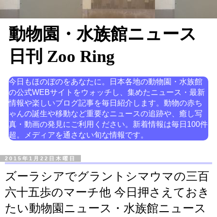
動物園・水族館ニュース
日刊 Zoo Ring
今日もほのぼのをあなたに。日本各地の動物園・水族館
の公式WEBサイトをウォッチし、集めたニュース・最新
情報や楽しいブログ記事を毎日紹介します。動物の赤ち
ゃんの誕生や移動など重要なニュースの追跡や、癒し写
真・動画の発見にご利用ください。新着情報は毎日100件
超。メディアを通さない旬な情報です。
2015年1月22日木曜日
ズーラシアでグラントシマウマの三百
六十五歩のマーチ他 今日押さえておき
たい動物園ニュース・水族館ニュース