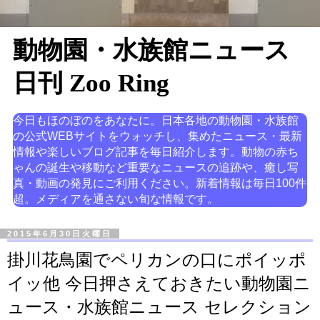
動物園・水族館ニュース
日刊 Zoo Ring
今日もほのぼのをあなたに。日本各地の動物園・水族館
の公式WEBサイトをウォッチし、集めたニュース・最新
情報や楽しいブログ記事を毎日紹介します。動物の赤ち
ゃんの誕生や移動など重要なニュースの追跡や、癒し写
真・動画の発見にご利用ください。新着情報は毎日100件
超。メディアを通さない旬な情報です。
2015年6月30日火曜日
掛川花鳥園でペリカンの口にポイッポ
イッ他 今日押さえておきたい動物園ニ
ュース・水族館ニュース セレクション