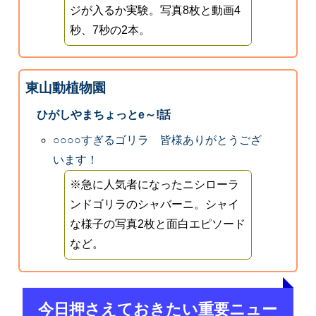
ジが入るか実験。写真8枚と動画4
秒、7秒の2本。
東山動植物園
ひがしやまちょっとe～!話
○○○○すぎるゴリラ 皆様ありがとうござ
います！
※急に人気者になったニシローラ
ンドゴリラのシャバーニ。シャイ
な様子の写真2枚と面白エピソード
など。
今日押さえておきたい重要ニュー