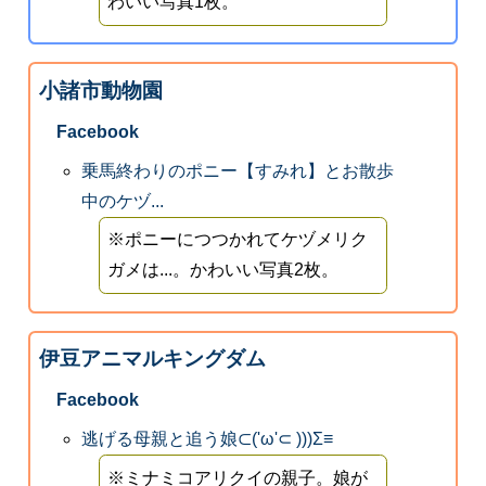
わいい写真1枚。
小諸市動物園
Facebook
乗馬終わりのポニー【すみれ】とお散歩
中のケヅ...
※ポニーにつつかれてケヅメリク
ガメは...。かわいい写真2枚。
伊豆アニマルキングダム
Facebook
逃げる母親と追う娘⊂('ω'⊂ )))Σ≡
※ミナミコアリクイの親子。娘が