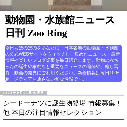
動物園・水族館ニュース
日刊 Zoo Ring
今日もほのぼのをあなたに。日本各地の動物園・水族館
の公式WEBサイトをウォッチし、集めたニュース・最新
情報や楽しいブログ記事を毎日紹介します。動物の赤ち
ゃんの誕生や移動など重要なニュースの追跡や、癒し写
真・動画の発見にご利用ください。新着情報は毎日100件
超。メディアを通さない旬な情報です。
2016年9月21日水曜日
シードーナツに謎生物登場 情報募集！
他 本日の注目情報セレクション