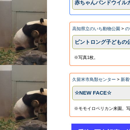
赤ちゃんバンドウイル
高知県立のいち動物公園
>
の
ビントロング子どもの
※写真1枚。
久留米市鳥類センター
>
新着
☆NEW FACE☆
※モモイロペリカン来園。写