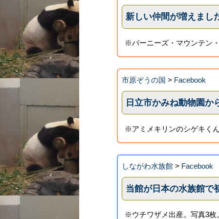
新しい仲間が増えまし
※バーニーズ・マウンテン・
市原ぞうの国
>
Facebook
日立市かみね動物園か
※アミメキリンのシゲキくん
しながわ水族館
>
Facebook
当館が日本の水族館で初
※ウチワザメ出産。写真3枚