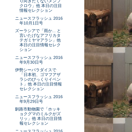
り向きたくないメンフ
クロウ」他 本日の注目
情報セレクション
ニュースフラッシュ 2016
年10月1日号
ズーラシアで「雨か... と
言いたげなアフリカタ
テガミヤマアラシ」他
本日の注目情報セレク
ション
ニュースフラッシュ 2016
年9月30日号
伊勢シーパラダイスで
「日本初、ゴマフアザ
ラシのびっくりイベン
ト」他 本日の注目情報
セレクション
ニュースフラッシュ 2016
年9月29日号
釧路市動物園で「ホッキ
ョクグマのミルクがズ
リッ」他 本日の注目情
報セレクション
ニュースフラッシュ 2016