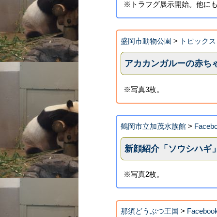
※トラフグ展示開始。他にも
盛岡市動物公園
>
トピックス
アカカンガルーの赤ち
※写真3枚。
鶴岡市立加茂水族館
>
Faceb
新顔紹介「ソウシハギ
※写真2枚。
那須どうぶつ王国
>
Faceboo