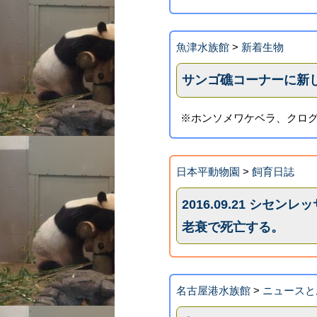
魚津水族館
>
新着生物
サンゴ礁コーナーに新
※ホンソメワケベラ、クロ
日本平動物園
>
飼育日誌
2016.09.21 シセ
老衰で死亡する。
名古屋港水族館
>
ニュースと