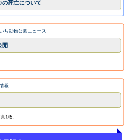
カの死亡について
いち動物公園ニュース
公開
情報
真1枚。