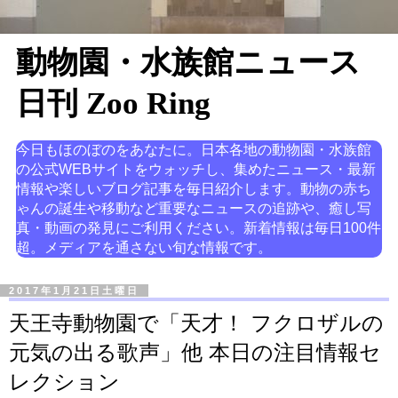
動物園・水族館ニュース
日刊 Zoo Ring
今日もほのぼのをあなたに。日本各地の動物園・水族館
の公式WEBサイトをウォッチし、集めたニュース・最新
情報や楽しいブログ記事を毎日紹介します。動物の赤ち
ゃんの誕生や移動など重要なニュースの追跡や、癒し写
真・動画の発見にご利用ください。新着情報は毎日100件
超。メディアを通さない旬な情報です。
2017年1月21日土曜日
天王寺動物園で「天才！ フクロザルの
元気の出る歌声」他 本日の注目情報セ
レクション