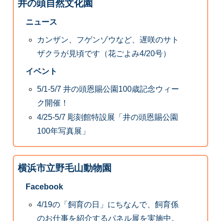
井の頭自然文化園
ニュース
カンザン、フゲンゾウなど、遅咲のサト
ザクラが見頃です（花ごよみ4/20号）
イベント
5/1-5/7 井の頭恩賜公園100歳記念ウィー
ク開催！
4/25-5/7 彫刻館特設展「井の頭恩賜公園
100年写真展」
横浜市立野毛山動物園
Facebook
4/19の「飼育の日」にちなんで、飼育係
のお仕事を紹介するパネル展を実施中。