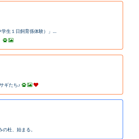
学生１日飼育係体験）」...
】
サギたち♪
みの杜、始まる。