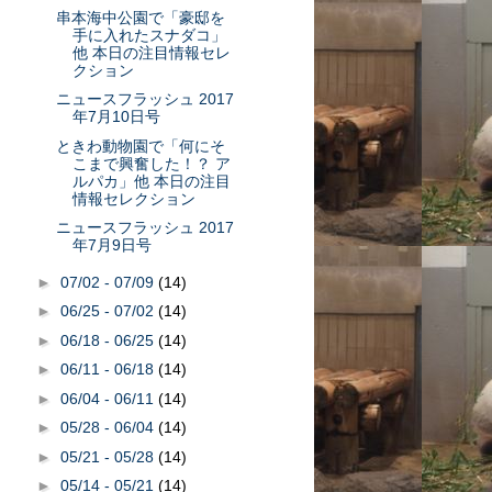
串本海中公園で「豪邸を
手に入れたスナダコ」
他 本日の注目情報セレ
クション
ニュースフラッシュ 2017
年7月10日号
ときわ動物園で「何にそ
こまで興奮した！？ ア
ルパカ」他 本日の注目
情報セレクション
ニュースフラッシュ 2017
年7月9日号
►
07/02 - 07/09
(14)
►
06/25 - 07/02
(14)
►
06/18 - 06/25
(14)
►
06/11 - 06/18
(14)
►
06/04 - 06/11
(14)
►
05/28 - 06/04
(14)
►
05/21 - 05/28
(14)
►
05/14 - 05/21
(14)