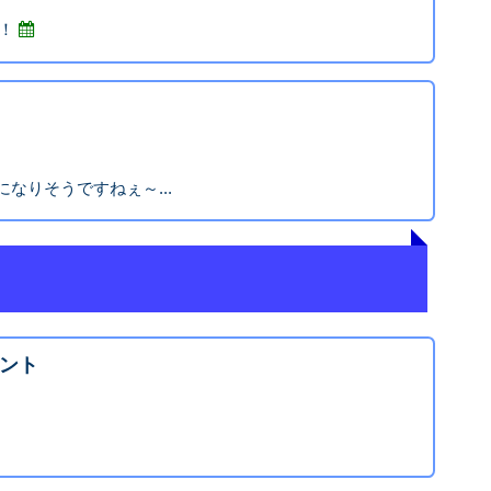
！
になりそうですねぇ～...
ント