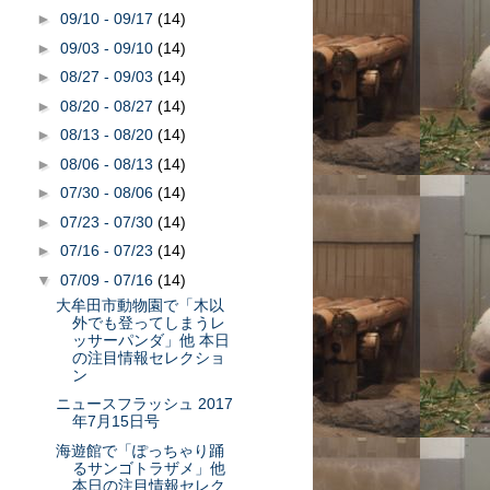
►
09/10 - 09/17
(14)
►
09/03 - 09/10
(14)
►
08/27 - 09/03
(14)
►
08/20 - 08/27
(14)
►
08/13 - 08/20
(14)
►
08/06 - 08/13
(14)
►
07/30 - 08/06
(14)
►
07/23 - 07/30
(14)
►
07/16 - 07/23
(14)
▼
07/09 - 07/16
(14)
大牟田市動物園で「木以
外でも登ってしまうレ
ッサーパンダ」他 本日
の注目情報セレクショ
ン
ニュースフラッシュ 2017
年7月15日号
海遊館で「ぽっちゃり踊
るサンゴトラザメ」他
本日の注目情報セレク