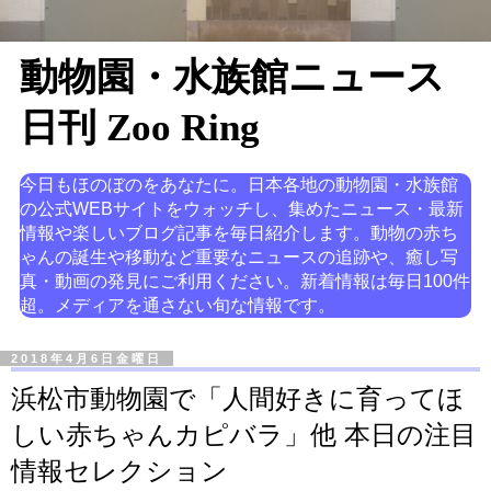
動物園・水族館ニュース
日刊 Zoo Ring
今日もほのぼのをあなたに。日本各地の動物園・水族館
の公式WEBサイトをウォッチし、集めたニュース・最新
情報や楽しいブログ記事を毎日紹介します。動物の赤ち
ゃんの誕生や移動など重要なニュースの追跡や、癒し写
真・動画の発見にご利用ください。新着情報は毎日100件
超。メディアを通さない旬な情報です。
2018年4月6日金曜日
浜松市動物園で「人間好きに育ってほ
しい赤ちゃんカピバラ」他 本日の注目
情報セレクション