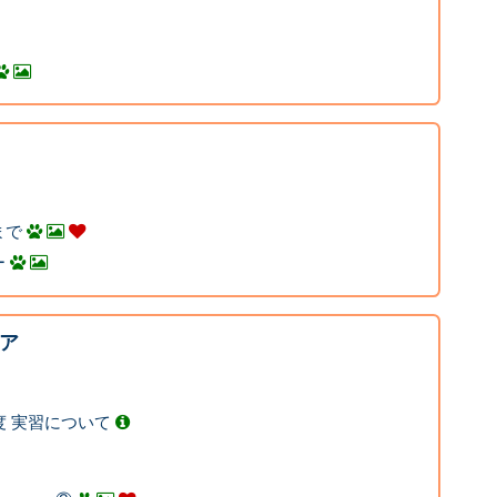
まで
ー
ア
度 実習について