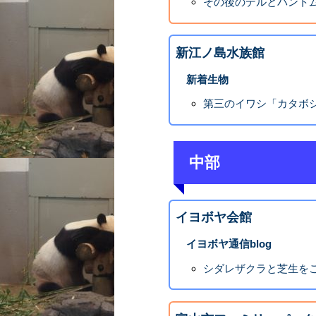
その後のデルとパント
新江ノ島水族館
新着生物
第三のイワシ「カタボ
中部
イヨボヤ会館
イヨボヤ通信blog
シダレザクラと芝生を