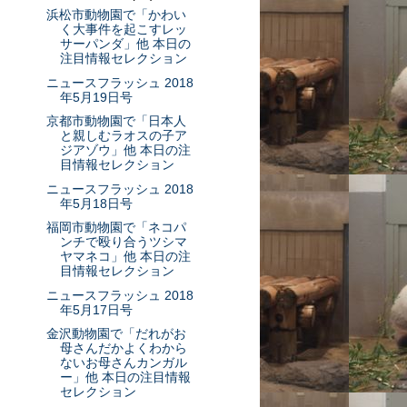
浜松市動物園で「かわい
く大事件を起こすレッ
サーパンダ」他 本日の
注目情報セレクション
ニュースフラッシュ 2018
年5月19日号
京都市動物園で「日本人
と親しむラオスの子ア
ジアゾウ」他 本日の注
目情報セレクション
ニュースフラッシュ 2018
年5月18日号
福岡市動物園で「ネコパ
ンチで殴り合うツシマ
ヤマネコ」他 本日の注
目情報セレクション
ニュースフラッシュ 2018
年5月17日号
金沢動物園で「だれがお
母さんだかよくわから
ないお母さんカンガル
ー」他 本日の注目情報
セレクション