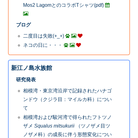
Mos2 LagomとのコラボTシャツ(pdf)
ブログ
二度目は失敗(+_+)
ネコの日に・・・
新江ノ島水族館
研究発表
相模湾・東京湾沿岸で記録されたハナゴ
ンドウ（クジラ目：マイルカ科）につい
て
相模湾および駿河湾で得られたフトツノ
ザメ
Squalus mitsukurii
（ツノザメ目ツ
ノザメ科）の成長に伴う形態変化につい