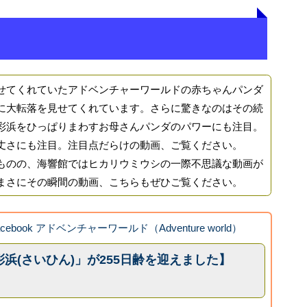
てくれていたアドベンチャーワールドの赤ちゃんパンダ
に大転落を見せてくれています。さらに驚きなのはその続
彩浜をひっぱりまわすお母さんパンダのパワーにも注目。
丈さにも注目。注目点だらけの動画、ご覧ください。
のの、海響館ではヒカリウミウシの一際不思議な動画が
まさにその瞬間の動画、こちらもぜひご覧ください。
acebook アドベンチャーワールド（Adventure world）
浜(さいひん)」が255日齢を迎えました】