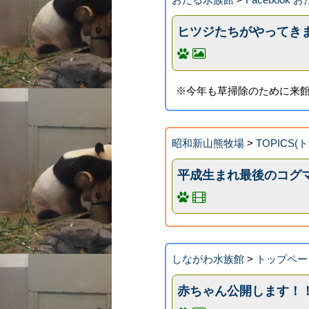
ヒツジたちがやってき
※今年も草掃除のために来
昭和新山熊牧場
>
TOPICS
平成生まれ最後のコグマ
しながわ水族館
>
トップペー
赤ちゃん公開します！