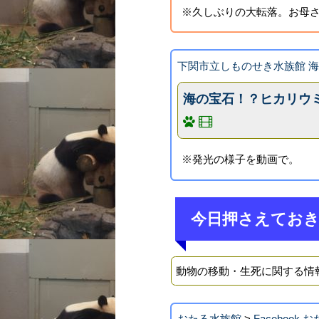
※久しぶりの大転落。お母
下関市立しものせき水族館 
海の宝石！？ヒカリウ
※発光の様子を動画で。
今日押さえてお
動物の移動・生死に関する情
おたる水族館
>
Facebook