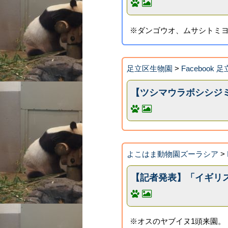
※ダンゴウオ、ムサシトミ
足立区生物園
>
Faceboo
【ツシマウラボシシジ
よこはま動物園ズーラシア
>
【記者発表】「イギリス
※オスのヤブイヌ1頭来園。