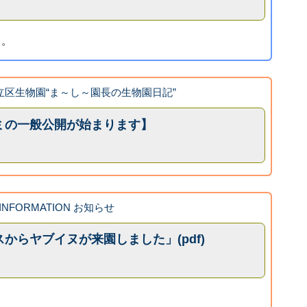
ヨ。
k 足立区生物園“ま～し～園長の生物園日記”
ミの一般公開が始まります】
INFORMATION お知らせ
からヤブイヌが来園しました」(pdf)