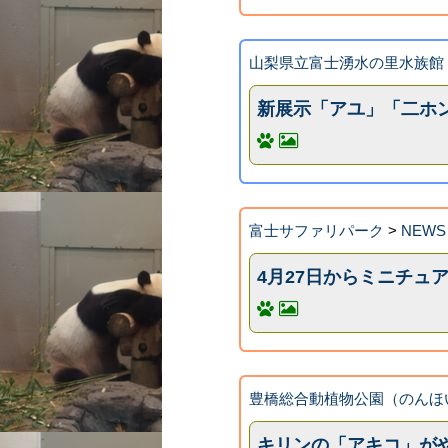
山梨県立富士湧水の里水族館
新展示「アユ」「二ホ
富士サファリパーク
>
NEWS
4月27日からミニチュ
豊橋総合動植物公園（のんほ
キリンの「アキコ」が