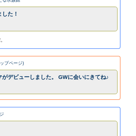
ました！
館。
(トップページ)
がデビューしました。 GWに会いにきてね♪
ジ
！