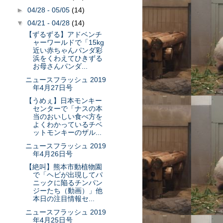
►
04/28 - 05/05
(14)
▼
04/21 - 04/28
(14)
【ずるずる】アドベンチ
ャーワールドで「15kg
近い赤ちゃんパンダ彩
浜をくわえてひきずる
お母さんパンダ...
ニュースフラッシュ 2019
年4月27日号
【うめぇ】日本モンキー
センターで「ナスの本
当のおいしい食べ方を
よくわかっているチベ
ットモンキーのザル...
ニュースフラッシュ 2019
年4月26日号
【絶叫】熊本市動植物園
で「ヘビが出現してパ
ニックに陥るチンパン
ジーたち（動画）」他
本日の注目情報セ...
ニュースフラッシュ 2019
年4月25日号