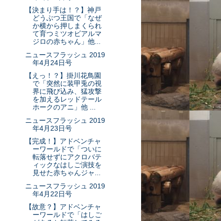
【決まり手は！？】神戸
どうぶつ王国で「なぜ
か横から押しまくられ
て育つミツオビアルマ
ジロの赤ちゃん」他...
ニュースフラッシュ 2019
年4月24日号
【えっ！？】掛川花鳥園
で「突然に装甲兎の視
界に飛び込み、猛攻撃
を加えるレッドテール
ホークのアニ」他 ...
ニュースフラッシュ 2019
年4月23日号
【完成！】アドベンチャ
ーワールドで「ついに
転落せずにアクロバテ
ィックなはしご演技を
見せた赤ちゃんジャ...
ニュースフラッシュ 2019
年4月22日号
【故意？】アドベンチャ
ーワールドで「はしご