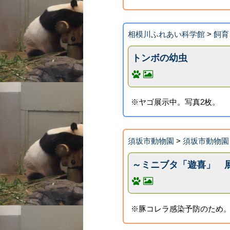
相模川ふれあい科学館
>
飼育
トンボの幼虫
※ヤゴ展示中。写真2枚。
須坂市動物園
>
須坂市動物園
～ミニブタ「遊喜」 
※豚コレラ感染予防のため。