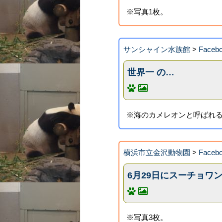
※写真1枚。
サンシャイン水族館
>
Faceb
世界一 の…
※海のカメレオンと呼ばれる
横浜市立金沢動物園
>
Face
6月29日にスーチョワ
※写真3枚。