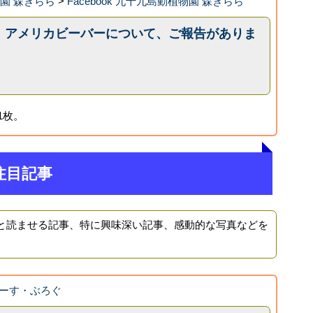
園 森きらら
>
Facebook 九十九島動植物園 森きらら
。アメリカビーバーについて、ご報告がありま
1枚。
注目記事
と読ませる記事、特に興味深い記事、感動的な写真などを
ーす・ぶろぐ