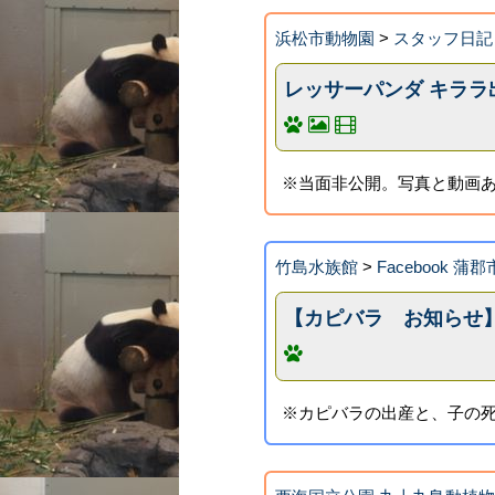
浜松市動物園
>
スタッフ日記
レッサーパンダ キララ
※当面非公開。写真と動画
竹島水族館
>
Facebook 
【カピバラ お知らせ
※カピバラの出産と、子の