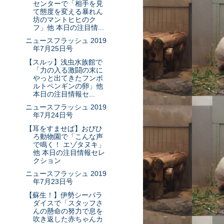
センターで「相手を見
て態度を変える暴れん
坊のマントヒヒのク
フ」他 本日の注目情...
ニュースフラッシュ 2019
年7月25日号
【スルッ】浅虫水族館で
「力の入る激闘の末に
やっと出てきたフンボ
ルトペンギンの卵」他
本日の注目情報セ...
ニュースフラッシュ 2019
年7月24日号
【耳をすませば】おびひ
ろ動物園で「こんな声
で鳴く！ エゾタヌキ」
他 本日の注目情報セレ
クション
ニュースフラッシュ 2019
年7月23日号
【蘇生！】伊勢シーパラ
ダイスで「スタッフさ
んの懸命の努力で息を
吹き返した赤ちゃんカ