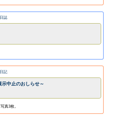
日誌
日記
展示中止のおしらせ～
写真3枚。