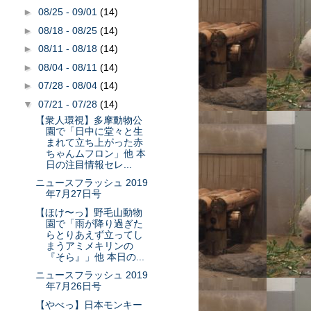
►
08/25 - 09/01
(14)
►
08/18 - 08/25
(14)
►
08/11 - 08/18
(14)
►
08/04 - 08/11
(14)
►
07/28 - 08/04
(14)
▼
07/21 - 07/28
(14)
【衆人環視】多摩動物公
園で「日中に堂々と生
まれて立ち上がった赤
ちゃんムフロン」他 本
日の注目情報セレ...
ニュースフラッシュ 2019
年7月27日号
【ほけ〜っ】野毛山動物
園で「雨が降り過ぎた
らとりあえず立ってし
まうアミメキリンの
『そら』」他 本日の...
ニュースフラッシュ 2019
年7月26日号
【やべっ】日本モンキー