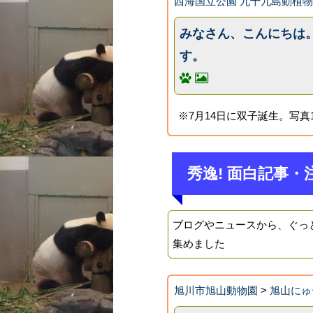
西海国立公園 九十九島動植物
みなさん、こんにちは
す。
※7月14日に双子誕生。写真
秀逸! 面白記事・
ブログやニュースから、ぐっ
集めました
旭川市旭山動物園
>
旭山にゅ