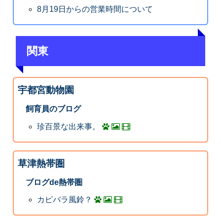
8月19日からの営業時間について
関東
宇都宮動物園
飼育員のブログ
珍百景な出来事。
草津熱帯圏
ブログde熱帯圏
カピバラ風鈴？