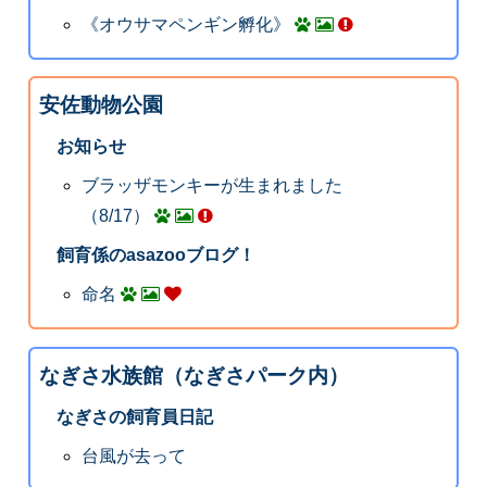
《オウサマペンギン孵化》
安佐動物公園
お知らせ
ブラッザモンキーが生まれました
（8/17）
飼育係のasazooブログ！
命名
なぎさ水族館（なぎさパーク内）
なぎさの飼育員日記
台風が去って