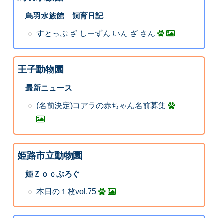
鳥羽水族館 飼育日記
すとっぷ ざ しーずん いん ざ さん
王子動物園
最新ニュース
(名前決定)コアラの赤ちゃん名前募集
姫路市立動物園
姫Ｚｏｏぶろぐ
本日の１枚vol.75