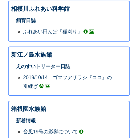
相模川ふれあい科学館
飼育日誌
ふれあい田んぼ「稲刈り」
新江ノ島水族館
えのすいトリーター日誌
2019/10/14 ゴマフアザラシ『ココ』の
引継ぎ
箱根園水族館
新着情報
台風19号の影響について