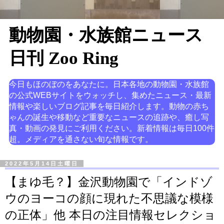
動物園・水族館ニュース
日刊 Zoo Ring
今日もほのぼのをあなたに。日本各地の動物園・水族館
の公式WEBサイトをウォッチし、集めたニュース・最新
情報や楽しいブログ記事を毎日紹介します。動物の赤ち
ゃんの誕生や移動など重要なニュースの追跡や、癒し写
真・動画の発見にご利用ください。新着情報は毎日100件
超。メディアを通さない旬な情報です。
2022年5月14日土曜日
【まゆ毛？】金沢動物園で「インドゾ
ウのヨーコの顔に現れた不思議な模様
の正体」他 本日の注目情報セレクショ