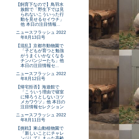
【飼育下なので】鳥羽水
族館で「野生下では見
られないこういった行
動を見せるセイウチ」
他 本日の注目情報...
ニュースフラッシュ 2022
年8月13日号
【混乱】京都市動物園で
「子どもが育つと勉強
がうまくいかなくなる
チンパンジーたち」他
本日の注目情報セ...
ニュースフラッシュ 2022
年8月12日号
【帰宅拒否】海遊館で
「こういう理由で寝室
に帰ろうとしないコツ
メカワウソ」他 本日の
注目情報セレクション
ニュースフラッシュ 2022
年8月11日号
【挑戦】東山動植物園で
「新しいことにチャレ
ンジしてしまった高齢