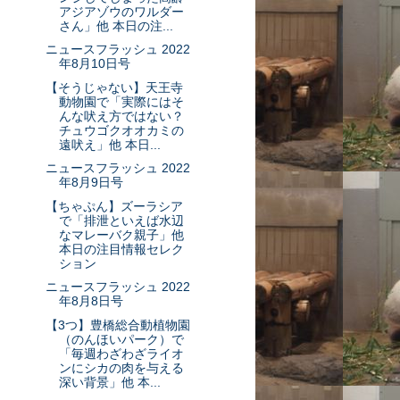
アジアゾウのワルダー
さん」他 本日の注...
ニュースフラッシュ 2022
年8月10日号
【そうじゃない】天王寺
動物園で「実際にはそ
んな吠え方ではない？
チュウゴクオオカミの
遠吠え」他 本日...
ニュースフラッシュ 2022
年8月9日号
【ちゃぷん】ズーラシア
で「排泄といえば水辺
なマレーバク親子」他
本日の注目情報セレク
ション
ニュースフラッシュ 2022
年8月8日号
【3つ】豊橋総合動植物園
（のんほいパーク）で
「毎週わざわざライオ
ンにシカの肉を与える
深い背景」他 本...