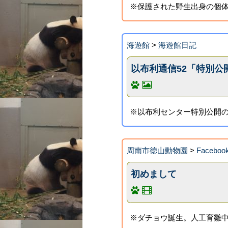
※保護された野生出身の個体
海遊館
>
海遊館日記
以布利通信52「特別公
※以布利センター特別公開の
周南市徳山動物園
>
Faceb
初めまして
※ダチョウ誕生。人工育雛