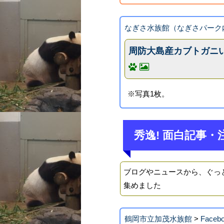
なぎさ水族館（なぎさパーク
周防大島産カブトガニ
※写真1枚。
秀逸! 面白記事・
ブログやニュースから、ぐっ
集めました
鶴岡市立加茂水族館
>
Face