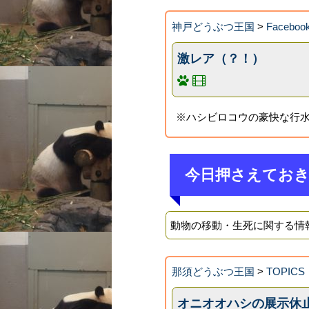
神戸どうぶつ王国
>
Faceb
激レア（？！）
※ハシビロコウの豪快な行
今日押さえてお
動物の移動・生死に関する情
那須どうぶつ王国
>
TOPICS
オニオオハシの展示休