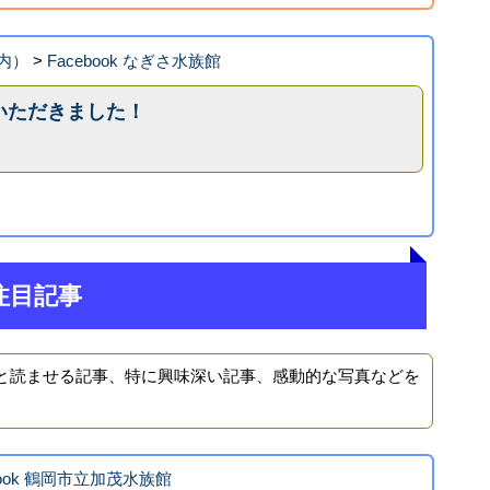
内）
>
Facebook なぎさ水族館
いただきました！
注目記事
と読ませる記事、特に興味深い記事、感動的な写真などを
book 鶴岡市立加茂水族館