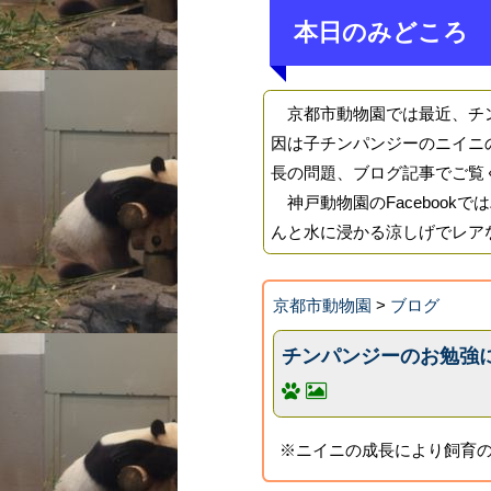
本日のみどころ
京都市動物園では最近、チン
因は子チンパンジーのニイニ
長の問題、ブログ記事でご覧
神戸動物園のFacebook
んと水に浸かる涼しげでレア
京都市動物園
>
ブログ
チンパンジーのお勉強
※ニイニの成長により飼育の