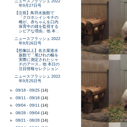
ニュースフラッシュ 2022
年9月27日号
【注視】鳥羽水族館で
「クロホシイシモチの
雌が、赤ちゃんを口内
保育中の雄を監視する
シビアな理由」他 本...
ニュースフラッシュ 2022
年9月26日号
【想像以上】名古屋港水
族館で「尾びれの幅を
実際に測定されたシャ
チのアース」他 本日の
注目情報セレクション
ニュースフラッシュ 2022
年9月25日号
►
09/18 - 09/25
(14)
►
09/11 - 09/18
(14)
►
09/04 - 09/11
(14)
►
08/28 - 09/04
(14)
►
08/21 - 08/28
(14)