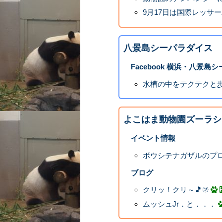
9月17日は国際レッサ
八景島シーパラダイス
Facebook 横浜・八景島
水槽の中をテクテクと歩く
よこはま動物園ズーラシ
イベント情報
ボウシテナガザルのプ
ブログ
クリッ！クリ～🎵②
ムッシュJr．と．．．