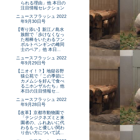
られる理由」他 本日の
注目情報セレクション
ニュースフラッシュ 2022
年9月30日号
【寄り添い】新江ノ島水
族館で「歩けなくなっ
た相棒をいたわるフン
ボルトペンギンの雌同
士のペア」他 本日...
ニュースフラッシュ 2022
年9月29日号
【ニオイ！？】地獄谷野
猿公苑で「この季節に
カメムシを好んで食べ
るニホンザルたち」他
本日の注目情報セ...
ニュースフラッシュ 2022
年9月28日号
【改革】京都市動物園で
「テンジクネズミと来
園者の、ふれあいに代
わるもっと優しい関わ
り合い方について試...