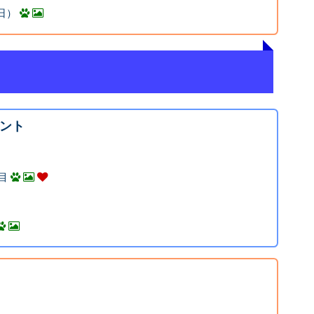
曜日）
ント
目