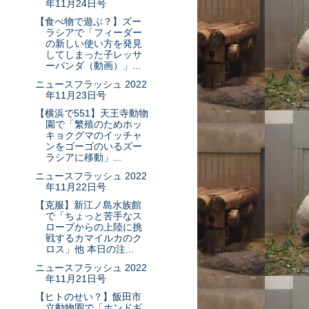
年11月24日号
【食べ物で遊ぶ？】ズー
ラシアで「フィーダー
の新しい使い方を発見
してしまった子レッサ
ーパンダ（動画）」...
ニュースフラッシュ 2022
年11月23日号
【横浜で551】天王寺動物
園で「繁殖のためホッ
キョクグマのイッチャ
ンをゴーゴのいるズー
ラシアに移動」...
ニュースフラッシュ 2022
年11月22日号
【克服】新江ノ島水族館
で「ちょっと苦手なス
ロープからの上陸に挑
戦するカマイルカのク
ロス」他 本日の注...
ニュースフラッシュ 2022
年11月21日号
【ヒトのせい？】飯田市
立動物園で「ホンドギ