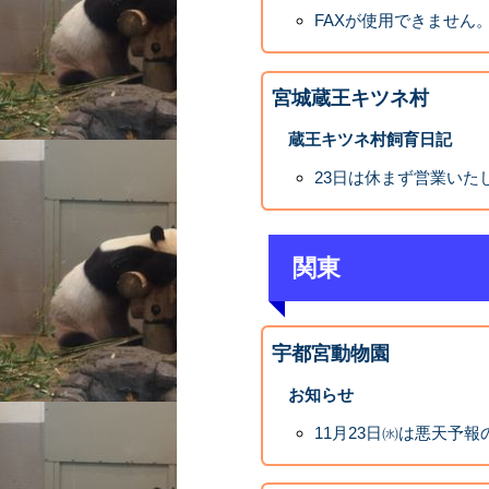
FAXが使用できません
宮城蔵王キツネ村
蔵王キツネ村飼育日記
23日は休まず営業いた
関東
宇都宮動物園
お知らせ
11月23日㈬は悪天予