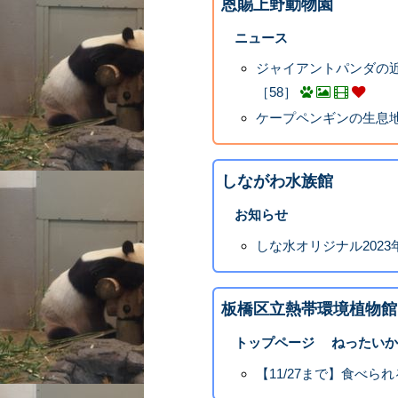
恩賜上野動物園
ニュース
ジャイアントパンダの近
［58］
ケープペンギンの生息
しながわ水族館
お知らせ
しな水オリジナル202
板橋区立熱帯環境植物館
トップページ ねったいか
【11/27まで】食べら