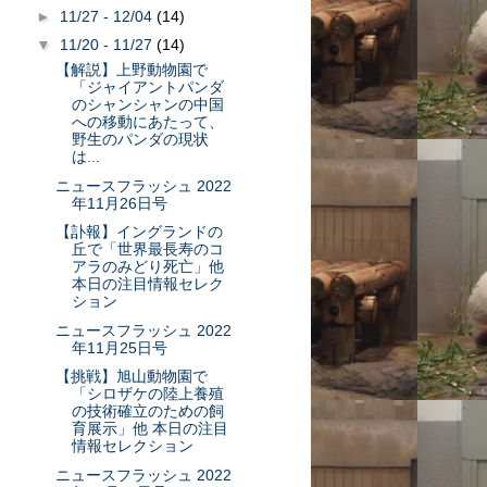
►
11/27 - 12/04
(14)
▼
11/20 - 11/27
(14)
【解説】上野動物園で
「ジャイアントパンダ
のシャンシャンの中国
への移動にあたって、
野生のパンダの現状
は...
ニュースフラッシュ 2022
年11月26日号
【訃報】イングランドの
丘で「世界最長寿のコ
アラのみどり死亡」他
本日の注目情報セレク
ション
ニュースフラッシュ 2022
年11月25日号
【挑戦】旭山動物園で
「シロザケの陸上養殖
の技術確立のための飼
育展示」他 本日の注目
情報セレクション
ニュースフラッシュ 2022