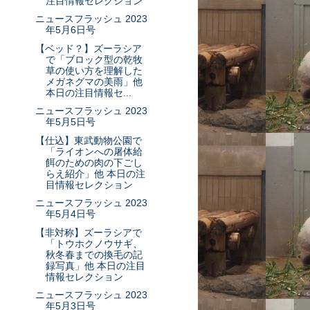
注目情報セレクション
ニュースフラッシュ 2023
年5月6日号
【ベッド？】ズーラシア
で「ブロック型の乾牧
草の使い方を理解した
メガネグマの美雨」他
本日の注目情報セ...
ニュースフラッシュ 2023
年5月5日号
【仕込】東武動物公園で
「ライオンへの屠体給
餌のための肉の下ごし
らえ紹介」他 本日の注
目情報セレクション
ニュースフラッシュ 2023
年5月4日号
【非対称】ズーラシアで
「トウホクノウサギ、
秋冬春までの換毛の記
録写真」他 本日の注目
情報セレクション
ニュースフラッシュ 2023
年5月3日号