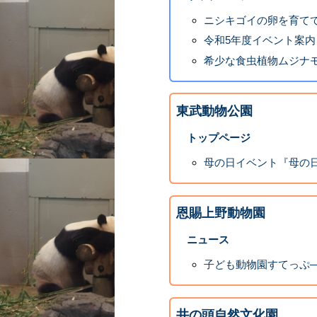
ニシキゴイの卵を育て
令和5年度イベント案内
希少な食虫植物ムジナ
東武動物公園
トップページ
母の日イベント『母の
恩賜上野動物園
ニュース
子ども動物園すてっぷ
井の頭自然文化園