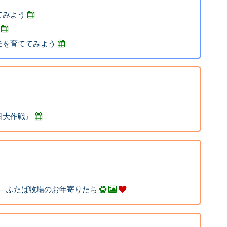
てみよう
モを育ててみよう
日大作戦』
──ふたば牧場のお年寄りたち