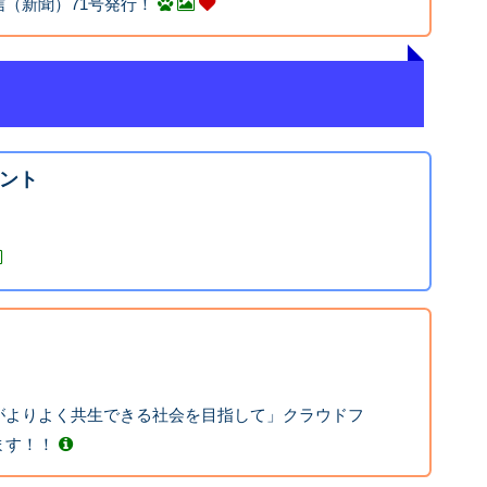
（新聞）71号発行！
ント
がよりよく共生できる社会を目指して」クラウドフ
ます！！