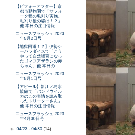
【ビフォーアフター】京
都市動物園で「サフォ
ーク種の毛刈り実施。
毛刈り後の姿は！？」
他 本日の注目情報...
ニュースフラッシュ 2023
年5月2日号
【地獄回避！？】伊勢シ
ーパラダイスで「こう
やって自然哺育になっ
たゴマフアザラシの赤
ちゃん」他 本日の...
ニュースフラッシュ 2023
年5月1日号
【アピール】新江ノ島水
族館で「バンドウイル
カのこの表情を読み取
ったトリーターさん」
他 本日の注目情報...
ニュースフラッシュ 2023
年4月30日号
►
04/23 - 04/30
(14)