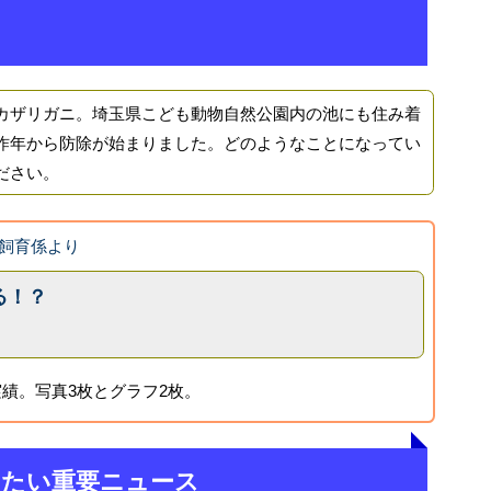
ザリガニ。埼玉県こども動物自然公園内の池にも住み着
昨年から防除が始まりました。どのようなことになってい
ださい。
飼育係より
る！？
績。写真3枚とグラフ2枚。
きたい重要ニュース