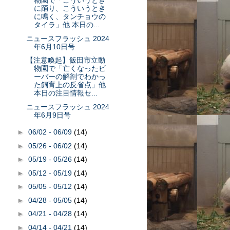
物園で「こういうとき
に踊り、こういうとき
に鳴く、タンチョウの
タイラ」他 本日の...
ニュースフラッシュ 2024
年6月10日号
【注意喚起】飯田市立動
物園で「亡くなったビ
ーバーの解剖でわかっ
た飼育上の反省点」他
本日の注目情報セ...
ニュースフラッシュ 2024
年6月9日号
►
06/02 - 06/09
(14)
►
05/26 - 06/02
(14)
►
05/19 - 05/26
(14)
►
05/12 - 05/19
(14)
►
05/05 - 05/12
(14)
►
04/28 - 05/05
(14)
►
04/21 - 04/28
(14)
►
04/14 - 04/21
(14)