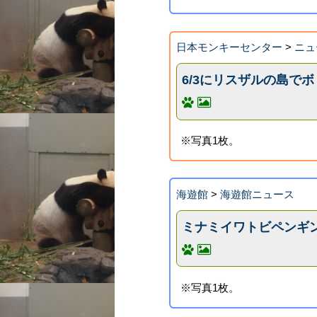
日本モンキーセンター
>
ニュ
6/3にリスザルの島で
※写真1枚。
海遊館
>
海遊館ニュース
ミナミイワトビペンギ
※写真1枚。