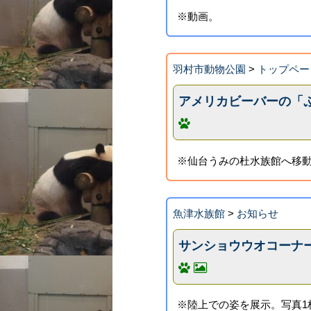
※動画。
羽村市動物公園
>
トップペー
アメリカビーバーの「
※仙台うみの杜水族館へ移
魚津水族館
>
お知らせ
サンショウウオコーナ
※陸上での姿を展示。写真1