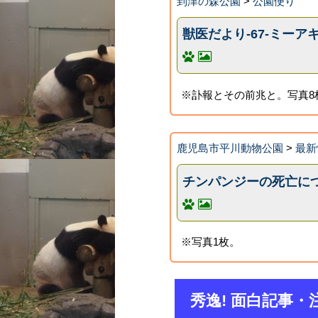
到津の森公園
>
公園便り
獣医だより‐67‐ミー
※訃報とその前兆と。写真8
鹿児島市平川動物公園
>
最新
チンパンジーの死亡に
※写真1枚。
秀逸! 面白記事・