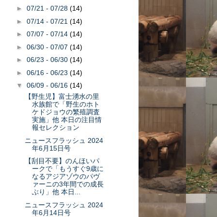
►
07/21 - 07/28
(14)
►
07/14 - 07/21
(14)
►
07/07 - 07/14
(14)
►
06/30 - 07/07
(14)
►
06/23 - 06/30
(14)
►
06/16 - 06/23
(14)
▼
06/09 - 06/16
(14)
【野生児】富士湧水の里
水族館で「野生のホト
ケドジョウの繁殖調査
実施」他 本日の注目情
報セレクション
ニュースフラッシュ 2024
年6月15日号
【刮目不要】のんほいパ
ークで「もうすぐ9歳に
なるアジアゾウのパヴ
ァーニの3年間での成長
ぶり」他 本日...
ニュースフラッシュ 2024
年6月14日号