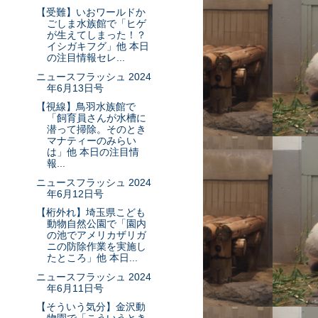
【受難】いおワールドか
ごしま水族館で「ヒゲ
が生えてしまった！？
イシガキフグ」他 本日
の注目情報セレ...
ニュースフラッシュ 2024
年6月13日号
【視線】鳥羽水族館で
「飼育員さんが水槽に
潜って掃除。そのとき
マナティーのみらい
は」他 本日の注目情
報...
ニュースフラッシュ 2024
年6月12日号
【桁外れ】埼玉県こども
動物自然公園で「園内
の池でアメリカザリガ
ニの防除作業を実施し
たところ」他 本日...
ニュースフラッシュ 2024
年6月11日号
【そういう気分】金沢動