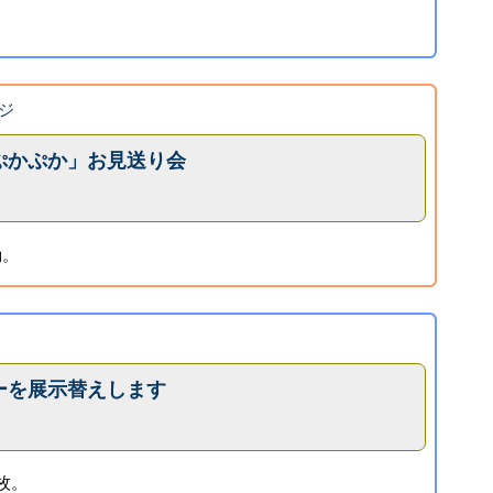
ジ
ぷかぷか」お見送り会
動。
ーを展示替えします
枚。