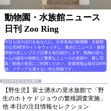
動物園・水族館ニュース
日刊 Zoo Ring
今日もほのぼのをあなたに。日本各地の動物園・水族館
の公式WEBサイトをウォッチし、集めたニュース・最新
情報や楽しいブログ記事を毎日紹介します。動物の赤ち
ゃんの誕生や移動など重要なニュースの追跡や、癒し写
真・動画の発見にご利用ください。新着情報は毎日100件
超。メディアを通さない旬な情報です。
2024年6月15日土曜日
【野生児】富士湧水の里水族館で「野
生のホトケドジョウの繁殖調査実施」
他 本日の注目情報セレクション