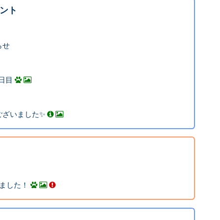
ント
らせ
４日目
ございました✨
ました！