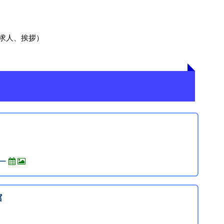
求人、挨拶）
ー
館