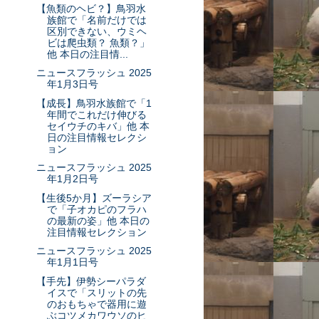
【魚類のヘビ？】鳥羽水
族館で「名前だけでは
区別できない、ウミヘ
ビは爬虫類？ 魚類？」
他 本日の注目情...
ニュースフラッシュ 2025
年1月3日号
【成長】鳥羽水族館で「1
年間でこれだけ伸びる
セイウチのキバ」他 本
日の注目情報セレクシ
ョン
ニュースフラッシュ 2025
年1月2日号
【生後5か月】ズーラシア
で「子オカピのフラハ
の最新の姿」他 本日の
注目情報セレクション
ニュースフラッシュ 2025
年1月1日号
【手先】伊勢シーパラダ
イスで「スリットの先
のおもちゃで器用に遊
ぶコツメカワウソのヒ