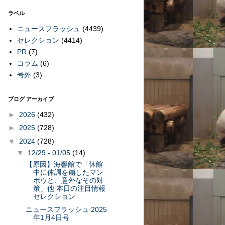
ラベル
ニュースフラッシュ
(4439)
セレクション
(4414)
PR
(7)
コラム
(6)
号外
(3)
ブログ アーカイブ
►
2026
(432)
►
2025
(728)
▼
2024
(728)
▼
12/29 - 01/05
(14)
【原因】海響館で「休館
中に体調を崩したマン
ボウと、意外なその対
策」他 本日の注目情報
セレクション
ニュースフラッシュ 2025
年1月4日号