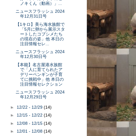
ノキくん（動画）」...
ニュースフラッシュ 2024
年12月31日号
【1キロ】美ら海水族館で
「5月に卵から展示スタ
ートしたコブシメたち
の現在の姿」他 本日の
注目情報セレ...
ニュースフラッシュ 2024
年12月30日号
【本能】名古屋港水族館
で「人に育てられたア
デリーペンギンが子育
てに挑戦中」他 本日の
注目情報セレクション
ニュースフラッシュ 2024
年12月29日号
►
12/22 - 12/29
(14)
►
12/15 - 12/22
(14)
►
12/08 - 12/15
(14)
►
12/01 - 12/08
(14)