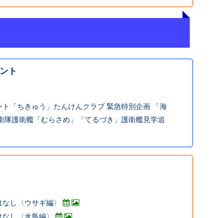
ント
ト「ちきゅう」たんけんクラブ 緊急特別企画 「海
自衛隊護衛艦「むらさめ」「てるづき」護衛艦見学追
はなし〈ウサギ編〉
はなし〈水鳥編〉