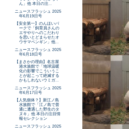
ん」他 本日の注...
ニュースフラッシュ 2025
年6月19日号
【安全第一】のんほいパ
ークで「飼育員さんの
エサやりへのこだわり
を思いとどまらせたオ
ウサマペンギン」他...
ニュースフラッシュ 2025
年6月18日号
【まさかの理由】名古屋
港水族館で「地球温暖
化の影響でこういうこ
とが起こって絶滅する
かもしれないウミガ...
ニュースフラッシュ 2025
年6月17日号
【人気個体？】新江ノ島
水族館で「江ノ島で普
通に遭遇した野生のタ
ヌキ」他 本日の注目情
報セレクション
ニュースフラッシュ 2025