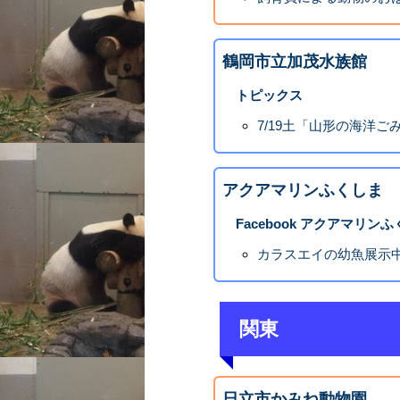
鶴岡市立加茂水族館
トピックス
7/19土「山形の海洋ご
アクアマリンふくしま
Facebook アクアマリン
カラスエイの幼魚展示
関東
日立市かみね動物園