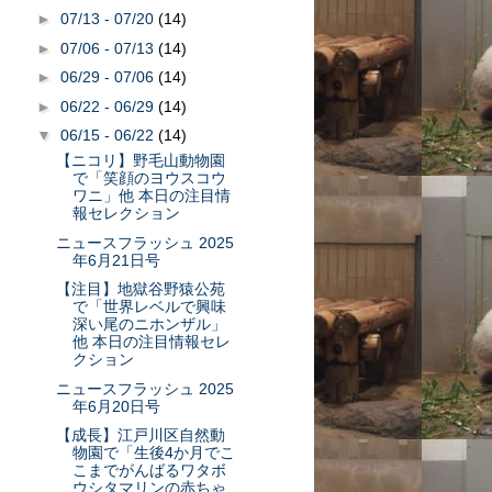
►
07/13 - 07/20
(14)
►
07/06 - 07/13
(14)
►
06/29 - 07/06
(14)
►
06/22 - 06/29
(14)
▼
06/15 - 06/22
(14)
【ニコリ】野毛山動物園
で「笑顔のヨウスコウ
ワニ」他 本日の注目情
報セレクション
ニュースフラッシュ 2025
年6月21日号
【注目】地獄谷野猿公苑
で「世界レベルで興味
深い尾のニホンザル」
他 本日の注目情報セレ
クション
ニュースフラッシュ 2025
年6月20日号
【成長】江戸川区自然動
物園で「生後4か月でこ
こまでがんばるワタボ
ウシタマリンの赤ちゃ