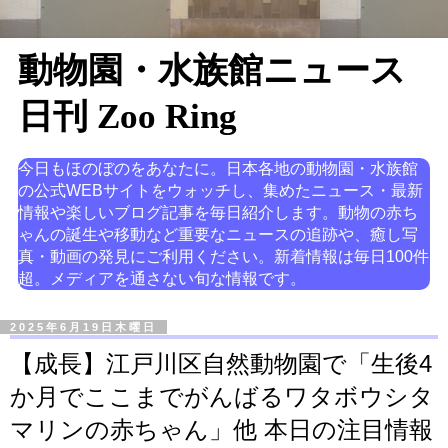
動物園・水族館ニュース
日刊 Zoo Ring
今日もほのぼのをあなたに。日本各地の動物園・水族館
の公式WEBサイトをウォッチし、集めたニュース・最新
情報や楽しいブログ記事を毎日紹介します。動物の赤ち
ゃんの誕生や移動など重要なニュースの追跡や、癒し写
真・動画の発見にご利用ください。新着情報は毎日100件
超。メディアを通さない旬な情報です。
2025年6月19日木曜日
【成長】江戸川区自然動物園で「生後4
か月でここまでがんばるワタボウシタ
マリンの赤ちゃん」他 本日の注目情報