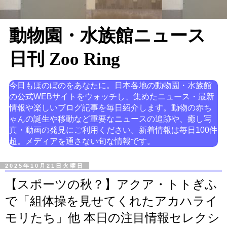
動物園・水族館ニュース
日刊 Zoo Ring
今日もほのぼのをあなたに。日本各地の動物園・水族館
の公式WEBサイトをウォッチし、集めたニュース・最新
情報や楽しいブログ記事を毎日紹介します。動物の赤ち
ゃんの誕生や移動など重要なニュースの追跡や、癒し写
真・動画の発見にご利用ください。新着情報は毎日100件
超。メディアを通さない旬な情報です。
2025年10月21日火曜日
【スポーツの秋？】アクア・トトぎふ
で「組体操を見せてくれたアカハライ
モリたち」他 本日の注目情報セレクシ