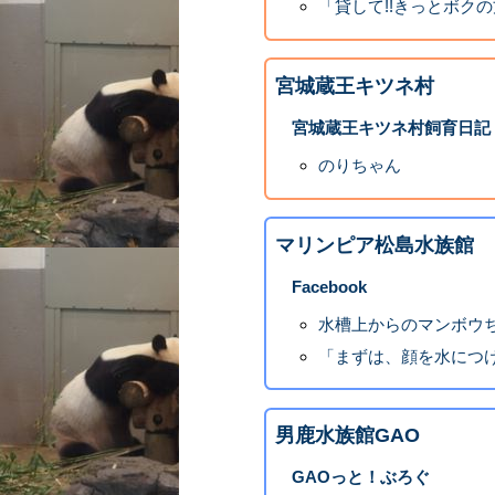
「貸して!!きっとボク
宮城蔵王キツネ村
宮城蔵王キツネ村飼育日記
のりちゃん
マリンピア松島水族館
Facebook
水槽上からのマンボウ
「まずは、顔を水につけ
男鹿水族館GAO
GAOっと！ぶろぐ