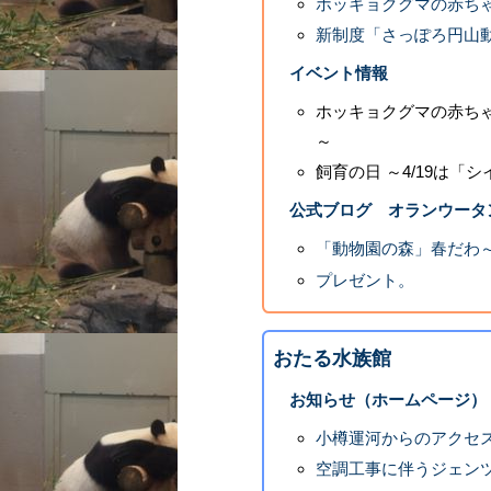
ホッキョクグマの赤ちゃ
新制度「さっぽろ円山
イベント情報
ホッキョクグマの赤ちゃ
～
飼育の日 ～4/19は「
公式ブログ オランウータ
「動物園の森」春だわ
プレゼント。
おたる水族館
お知らせ（ホームページ）
小樽運河からのアクセ
空調工事に伴うジェン