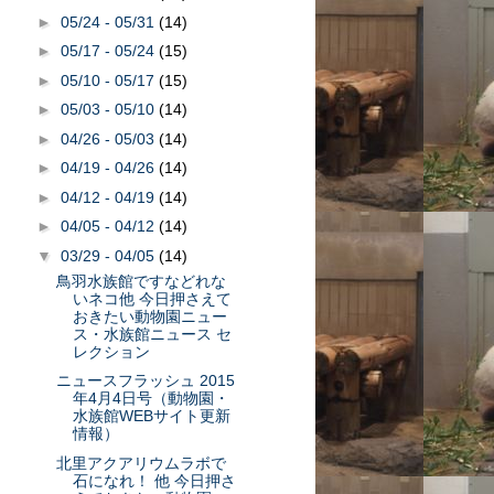
►
05/24 - 05/31
(14)
►
05/17 - 05/24
(15)
►
05/10 - 05/17
(15)
►
05/03 - 05/10
(14)
►
04/26 - 05/03
(14)
►
04/19 - 04/26
(14)
►
04/12 - 04/19
(14)
►
04/05 - 04/12
(14)
▼
03/29 - 04/05
(14)
鳥羽水族館ですなどれな
いネコ他 今日押さえて
おきたい動物園ニュー
ス・水族館ニュース セ
レクション
ニュースフラッシュ 2015
年4月4日号（動物園・
水族館WEBサイト更新
情報）
北里アクアリウムラボで
石になれ！ 他 今日押さ