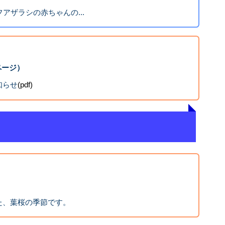
アザラシの赤ちゃんの...
ページ）
知らせ
(pdf)
た、葉桜の季節です。