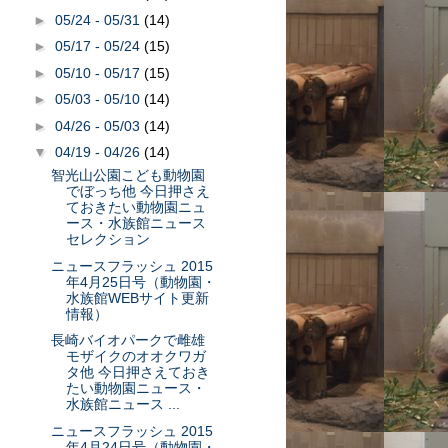
►
05/24 - 05/31
(14)
►
05/17 - 05/24
(15)
►
05/10 - 05/17
(15)
►
05/03 - 05/10
(14)
►
04/26 - 05/03
(14)
▼
04/19 - 04/26
(14)
智光山公園こども動物園
でぼっち他 今日押さえ
ておきたい動物園ニュ
ース・水族館ニュース
セレクション
ニュースフラッシュ 2015
年4月25日号（動物園・
水族館WEBサイト更新
情報）
長崎バイオパークで雌雄
モザイクのオオクワガ
タ他 今日押さえておき
たい動物園ニュース・
水族館ニュース ...
ニュースフラッシュ 2015
年4月24日号（動物園・