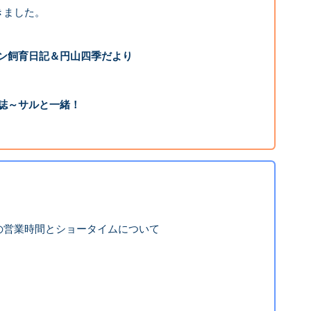
きました。
ン飼育日記＆円山四季だより
誌～サルと一緒！
の営業時間とショータイムについて