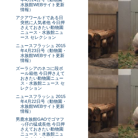
水族館WEBサイト更新
情報）
アクアワールドである日
突然に人気者他 今日押
さえておきたい動物園
ニュース・水族館ニュ
ース セレクション
ニュースフラッシュ 2015
年4月23日号（動物園・
水族館WEBサイト更新
情報）
ズーラシアのネコに段ボ
ール箱他 今日押さえて
おきたい動物園ニュー
ス・水族館ニュース セ
レクション
ニュースフラッシュ 2015
年4月22日号（動物園・
水族館WEBサイト更新
情報）
男鹿水族館GAOでゴマフ
っ仔の猛成長他 今日押
さえておきたい動物園
ニュース・水族館ニュ