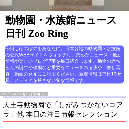
動物園・水族館ニュース
日刊 Zoo Ring
今日もほのぼのをあなたに。日本各地の動物園・水族館
の公式WEBサイトをウォッチし、集めたニュース・最新
情報や楽しいブログ記事を毎日紹介します。動物の赤ち
ゃんの誕生や移動など重要なニュースの追跡や、癒し写
真・動画の発見にご利用ください。新着情報は毎日100件
超。メディアを通さない旬な情報です。
2016年11月9日水曜日
天王寺動物園で「しがみつかないコア
ラ」他 本日の注目情報セレクション