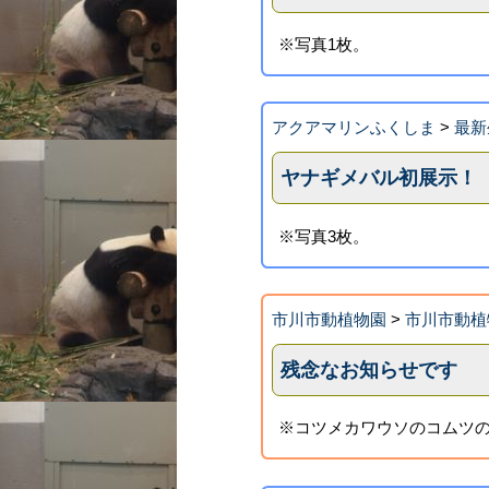
※写真1枚。
アクアマリンふくしま
>
最新
ヤナギメバル初展示！ 
※写真3枚。
市川市動植物園
>
市川市動植
残念なお知らせです
※コツメカワウソのコムツの