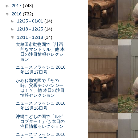
►
2017
(743)
▼
2016
(732)
►
12/25 - 01/01
(14)
►
12/18 - 12/25
(14)
▼
12/11 - 12/18
(14)
大牟田市動物園で「計画
的なマンドリル」他 本
日の注目情報セレクシ
ョン
ニュースフラッシュ 2016
年12月17日号
かみね動物園で「その
時、父親チンパンジー
は！？」他 本日の注目
情報セレクション
ニュースフラッシュ 2016
年12月16日号
沖縄こどもの国で「ルビ
コプター！」他 本日の
注目情報セレクション
ニュースフラッシュ 2016