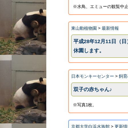
※水鳥、エミューの観覧中
東山動植物園
>
最新情報
平成28年12月11日
休園します。
日本モンキーセンター
>
飼育
双子の赤ちゃん♪
※写真1枚。
京都大学白浜水族館
>
更新情