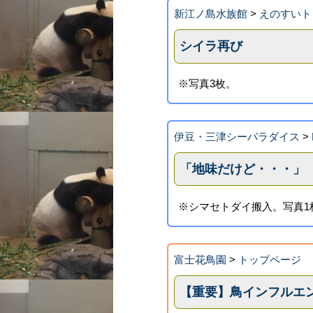
新江ノ島水族館
>
えのすいト
シイラ再び
※写真3枚。
伊豆・三津シーパラダイス
>
「地味だけど・・・」
※シマセトダイ搬入。写真1
富士花鳥園
>
トップページ
【重要】鳥インフルエ