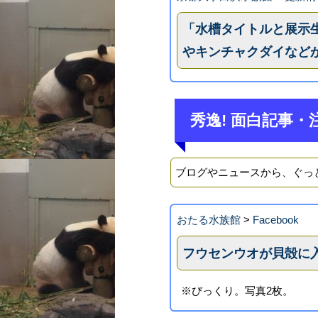
「水槽タイトルと展示
やキンチャクダイなど
秀逸! 面白記事・
ブログやニュースから、ぐっ
おたる水族館
>
Facebook
フウセンウオが貝殻に
※びっくり。写真2枚。