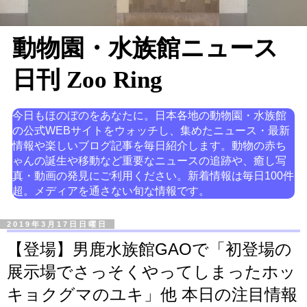
動物園・水族館ニュース
日刊 Zoo Ring
今日もほのぼのをあなたに。日本各地の動物園・水族館
の公式WEBサイトをウォッチし、集めたニュース・最新
情報や楽しいブログ記事を毎日紹介します。動物の赤ち
ゃんの誕生や移動など重要なニュースの追跡や、癒し写
真・動画の発見にご利用ください。新着情報は毎日100件
超。メディアを通さない旬な情報です。
2019年3月17日日曜日
【登場】男鹿水族館GAOで「初登場の
展示場でさっそくやってしまったホッ
キョクグマのユキ」他 本日の注目情報