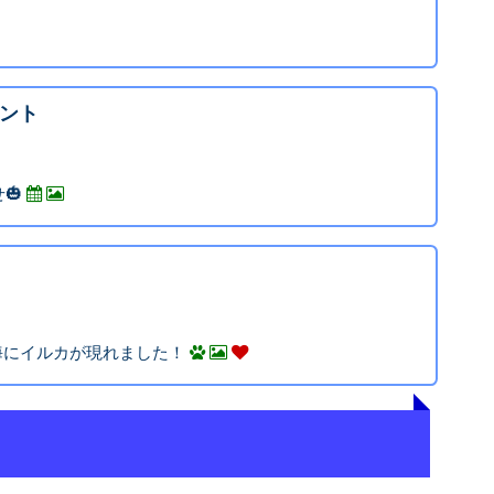
ント
🎃
の海にイルカが現れました！