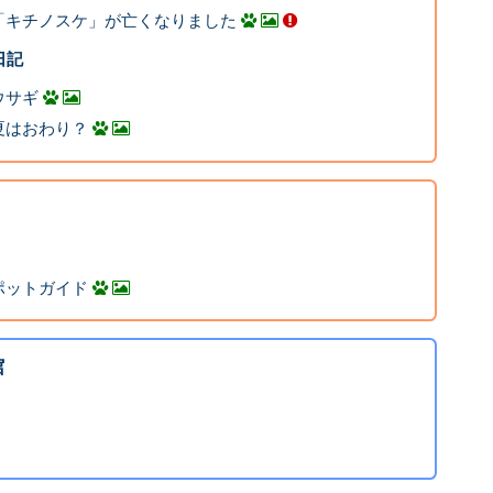
「キチノスケ」が亡くなりました
日記
ウサギ
夏はおわり？
ポットガイド
館