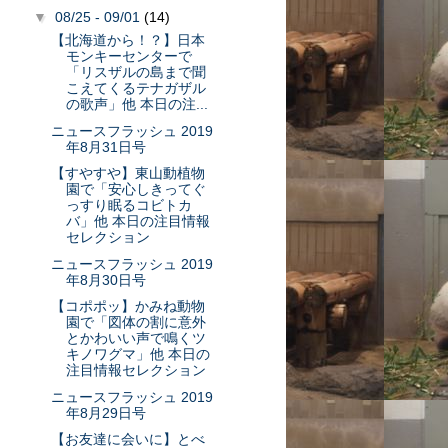
▼
08/25 - 09/01
(14)
【北海道から！？】日本
モンキーセンターで
「リスザルの島まで聞
こえてくるテナガザル
の歌声」他 本日の注...
ニュースフラッシュ 2019
年8月31日号
【すやすや】東山動植物
園で「安心しきってぐ
っすり眠るコビトカ
バ」他 本日の注目情報
セレクション
ニュースフラッシュ 2019
年8月30日号
【コポポッ】かみね動物
園で「図体の割に意外
とかわいい声で鳴くツ
キノワグマ」他 本日の
注目情報セレクション
ニュースフラッシュ 2019
年8月29日号
【お友達に会いに】とべ