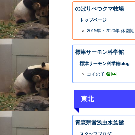
のぼりべつクマ牧場
トップページ
2019年・2020年 休
標津サーモン科学館
標津サーモン科学館blog
コイの子
東北
青森県営浅虫水族館
スタッフブログ