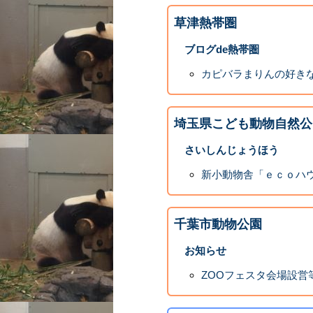
草津熱帯圏
ブログde熱帯圏
カピバラまりんの好き
埼玉県こども動物自然公
さいしんじょうほう
新小動物舎「ｅｃｏハ
千葉市動物公園
お知らせ
ZOOフェスタ会場設営