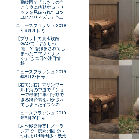
動物園で「しきりの向
こう側に移動するトリ
ックを見破られたヨツ
ユビハリネズミ」他...
ニュースフラッシュ 2019
年8月28日号
【ブリッ】男鹿水族館
GAOで「すかしっ
屁！？ を撮影されてし
まったゴマフアザラ
シ」他 本日の注目情
報...
ニュースフラッシュ 2019
年8月27日号
【右向け右】マリンワー
ルド海の中道で「ショ
ーで機敏に集団行動で
きる舞台裏を明かされ
てしまったイワシの...
ニュースフラッシュ 2019
年8月26日号
【あ〜極楽極楽】ズーラ
シアで「夜間開園でい
つもより4時間多く残業