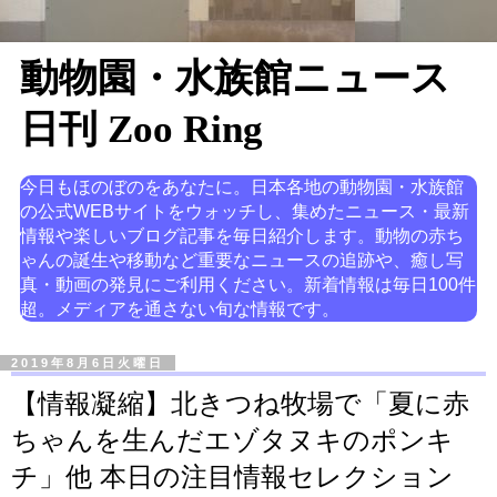
動物園・水族館ニュース
日刊 Zoo Ring
今日もほのぼのをあなたに。日本各地の動物園・水族館
の公式WEBサイトをウォッチし、集めたニュース・最新
情報や楽しいブログ記事を毎日紹介します。動物の赤ち
ゃんの誕生や移動など重要なニュースの追跡や、癒し写
真・動画の発見にご利用ください。新着情報は毎日100件
超。メディアを通さない旬な情報です。
2019年8月6日火曜日
【情報凝縮】北きつね牧場で「夏に赤
ちゃんを生んだエゾタヌキのポンキ
チ」他 本日の注目情報セレクション