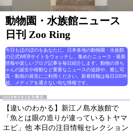
動物園・水族館ニュース
日刊 Zoo Ring
今日もほのぼのをあなたに。日本各地の動物園・水族館
の公式WEBサイトをウォッチし、集めたニュース・最新
情報や楽しいブログ記事を毎日紹介します。動物の赤ち
ゃんの誕生や移動など重要なニュースの追跡や、癒し写
真・動画の発見にご利用ください。新着情報は毎日100件
超。メディアを通さない旬な情報です。
2019年9月1日日曜日
【違いのわかる】新江ノ島水族館で
「魚とは眼の造りが違っているトヤマ
エビ」他 本日の注目情報セレクション