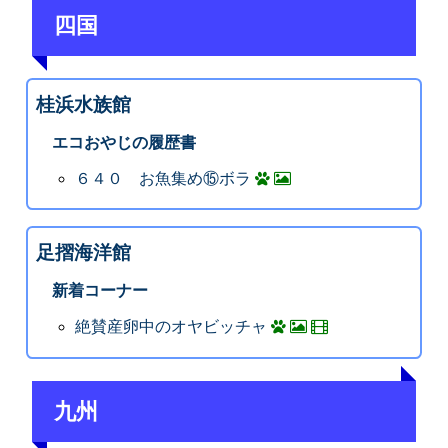
四国
桂浜水族館
エコおやじの履歴書
６４０ お魚集め⑮ボラ
足摺海洋館
新着コーナー
絶賛産卵中のオヤビッチャ
九州