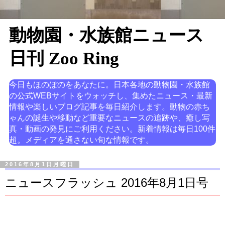
動物園・水族館ニュース
日刊 Zoo Ring
今日もほのぼのをあなたに。日本各地の動物園・水族館
の公式WEBサイトをウォッチし、集めたニュース・最新
情報や楽しいブログ記事を毎日紹介します。動物の赤ち
ゃんの誕生や移動など重要なニュースの追跡や、癒し写
真・動画の発見にご利用ください。新着情報は毎日100件
超。メディアを通さない旬な情報です。
2016年8月1日月曜日
ニュースフラッシュ 2016年8月1日号