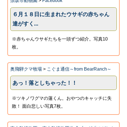
須坂市動物園
>
Facebook
６月１８日に生まれたウサギの赤ちゃん
達がすく...
※赤ちゃんウサギたちを一頭ずつ紹介。写真10
枚。
奥飛騨クマ牧場
>
こぐま通信～from BearRanch～
あっ！落としちゃった！！
※ツキノワグマの蓮くん。おやつのキャッチに失
敗！ 面白悲しい写真7枚。