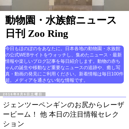
動物園・水族館ニュース
日刊 Zoo Ring
今日もほのぼのをあなたに。日本各地の動物園・水族館
の公式WEBサイトをウォッチし、集めたニュース・最新
情報や楽しいブログ記事を毎日紹介します。動物の赤ち
ゃんの誕生や移動など重要なニュースの追跡や、癒し写
真・動画の発見にご利用ください。新着情報は毎日100件
超。メディアを通さない旬な情報です。
2016年8月6日土曜日
ジェンツーペンギンのお尻からレーザ
ービーム！ 他 本日の注目情報セレク
ション