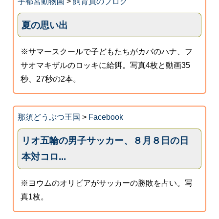
宇都宮動物園
>
飼育員のブログ
夏の思い出
※サマースクールで子どもたちがカバのハナ、フ
サオマキザルのロッキに給餌。写真4枚と動画35
秒、27秒の2本。
那須どうぶつ王国
>
Facebook
リオ五輪の男子サッカー、８月８日の日
本対コロ...
※ヨウムのオリビアがサッカーの勝敗を占い。写
真1枚。