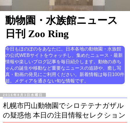
動物園・水族館ニュース
日刊 Zoo Ring
今日もほのぼのをあなたに。日本各地の動物園・水族館
の公式WEBサイトをウォッチし、集めたニュース・最新
情報や楽しいブログ記事を毎日紹介します。動物の赤ち
ゃんの誕生や移動など重要なニュースの追跡や、癒し写
真・動画の発見にご利用ください。新着情報は毎日100件
超。メディアを通さない旬な情報です。
2016年8月3日水曜日
札幌市円山動物園でシロテテナガザル
の疑惑他 本日の注目情報セレクション