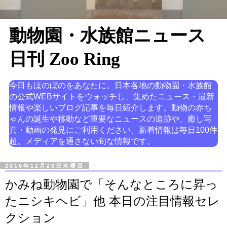
動物園・水族館ニュース
日刊 Zoo Ring
今日もほのぼのをあなたに。日本各地の動物園・水族館
の公式WEBサイトをウォッチし、集めたニュース・最新
情報や楽しいブログ記事を毎日紹介します。動物の赤ち
ゃんの誕生や移動など重要なニュースの追跡や、癒し写
真・動画の発見にご利用ください。新着情報は毎日100件
超。メディアを通さない旬な情報です。
2016年12月28日水曜日
かみね動物園で「そんなところに昇っ
たニシキヘビ」他 本日の注目情報セレ
クション