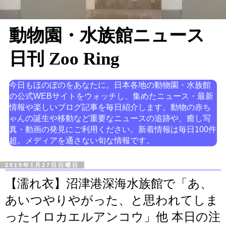
動物園・水族館ニュース
日刊 Zoo Ring
今日もほのぼのをあなたに。日本各地の動物園・水族館
の公式WEBサイトをウォッチし、集めたニュース・最新
情報や楽しいブログ記事を毎日紹介します。動物の赤ち
ゃんの誕生や移動など重要なニュースの追跡や、癒し写
真・動画の発見にご利用ください。新着情報は毎日100件
超。メディアを通さない旬な情報です。
2019年1月27日日曜日
【濡れ衣】沼津港深海水族館で「あ、
あいつやりやがった、と思われてしま
ったイロカエルアンコウ」他 本日の注